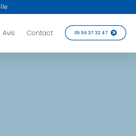
lle
Avis
Contact
05 56 37 32 47