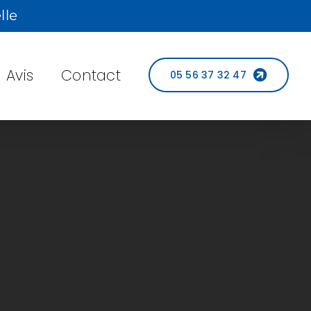
lle
Avis
Contact
05 56 37 32 47