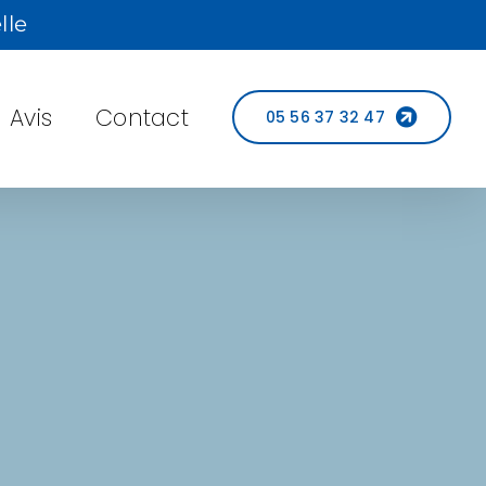
lle
Avis
Contact
05 56 37 32 47