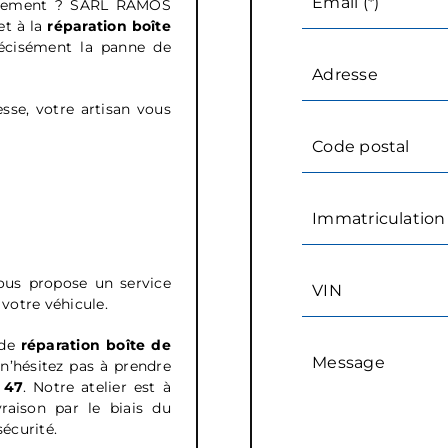
Email (*)
aquement ? SARL RAMOS
et à la
réparation boîte
écisément la panne de
Adresse
esse, votre artisan vous
Code postal
Immatriculation 
vous propose un service
VIN
 votre véhicule.
 de
réparation boîte de
Message
 n’hésitez pas à prendre
 47
.
Notre atelier est à
raison par le biais du
sécurité.